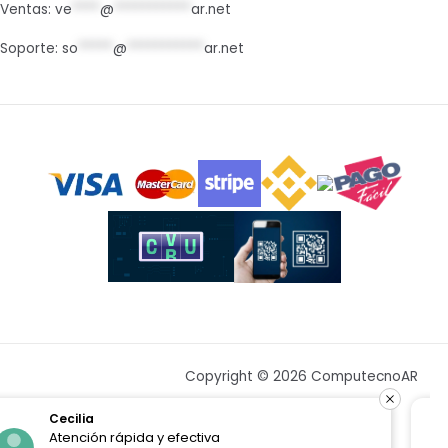
Ventas:
ve
****
@
***********
ar.net
Soporte:
so
*****
@
***********
ar.net
Copyright © 2026 ComputecnoAR
Franco Salusso
Resuelven todo