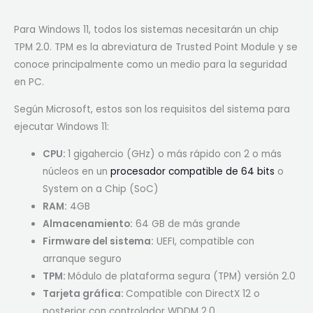
Para Windows 11, todos los sistemas necesitarán un chip
TPM 2.0. TPM es la abreviatura de Trusted Point Module y se
conoce principalmente como un medio para la seguridad
en PC.
Según Microsoft, estos son los requisitos del sistema para
ejecutar Windows 11:
CPU:
1 gigahercio (GHz) o más rápido con 2 o más
núcleos en un
procesador compatible de 64 bits
o
System on a Chip (SoC)
RAM:
4GB
Almacenamiento:
64 GB de más grande
Firmware del sistema:
UEFI, compatible con
arranque seguro
TPM:
Módulo de plataforma segura (TPM) versión 2.0
Tarjeta gráfica:
Compatible con DirectX 12 o
posterior con controlador WDDM 2.0