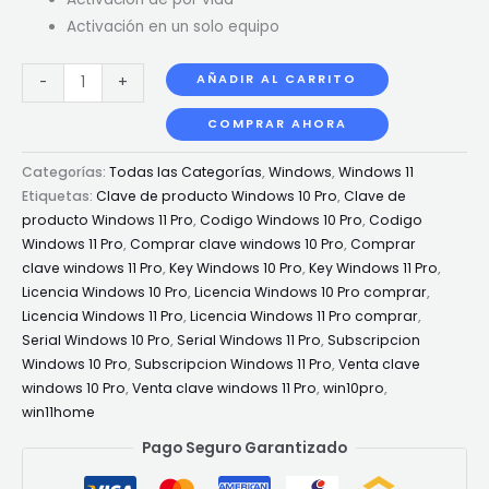
Activación en un solo equipo
AÑADIR AL CARRITO
-
+
COMPRAR AHORA
Categorías:
Todas las Categorías
,
Windows
,
Windows 11
Etiquetas:
Clave de producto Windows 10 Pro
,
Clave de
producto Windows 11 Pro
,
Codigo Windows 10 Pro
,
Codigo
Windows 11 Pro
,
Comprar clave windows 10 Pro
,
Comprar
clave windows 11 Pro
,
Key Windows 10 Pro
,
Key Windows 11 Pro
,
Licencia Windows 10 Pro
,
Licencia Windows 10 Pro comprar
,
Licencia Windows 11 Pro
,
Licencia Windows 11 Pro comprar
,
Serial Windows 10 Pro
,
Serial Windows 11 Pro
,
Subscripcion
Windows 10 Pro
,
Subscripcion Windows 11 Pro
,
Venta clave
windows 10 Pro
,
Venta clave windows 11 Pro
,
win10pro
,
win11home
Pago Seguro Garantizado