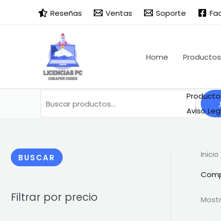
Ir
Buscar
B
Reseñas
Ventas
Soporte
Fa
al
u
contenido
s
c
Home
Productos
a
r
Producto
Aviso Leg
Inicio
BUSCAR
Compr
Filtrar por precio
Mostr