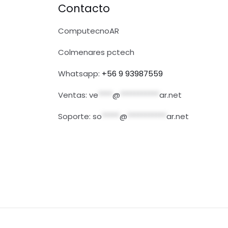
Contacto
ComputecnoAR
Colmenares pctech
Whatsapp:
+56 9 93987559
Ventas:
ve
****
@
***********
ar.net
Soporte:
so
*****
@
***********
ar.net