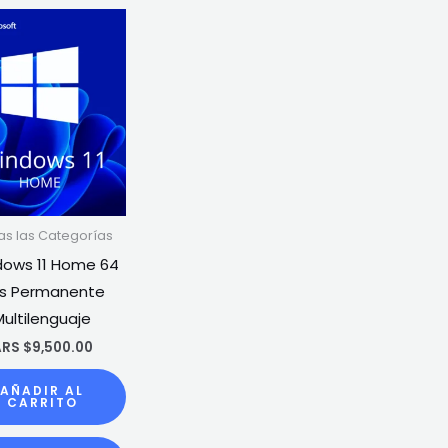
as las Categorías
ows 11 Home 64
ts Permanente
Multilenguaje
RS $
9,500.00
AÑADIR AL
CARRITO