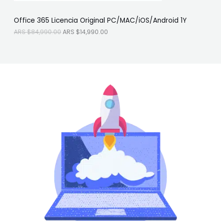
S
4
F
$
,
Office 365 Licencia Original PC/MAC/iOS/Android 1Y
8
9
E
4
9
ARS $
84,990.00
ARS $
14,990.00
,
0
R
9
.
9
0
T
0
0
.
.
A
0
0
.