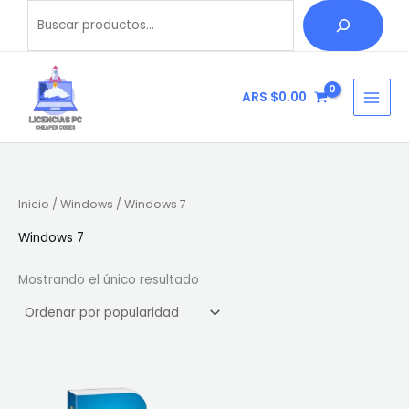
Ir
Buscar
B
al
u
contenido
s
c
ARS $
0.00
a
r
Inicio
/
Windows
/ Windows 7
Windows 7
Mostrando el único resultado