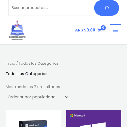
Ordenado
Ir
Buscar
B
por
popularidad
al
u
contenido
s
c
ARS $
0.00
a
r
Inicio
/ Todas las Categorías
Todas las Categorías
Mostrando los 27 resultados