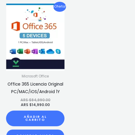
El
El
¡Oferta!
precio
precio
actual
original
es:
era:
ARS
ARS
$14,990.00.
$84,990.00.
Microsoft Office
Office 365 Licencia Original
PC/MAC/iOS/Android 1Y
ARS $
84,990.00
ARS $
14,990.00
AÑADIR AL
CARRITO