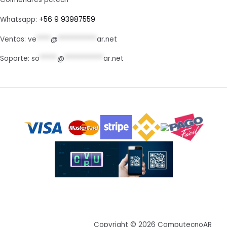
Whatsapp:
+56 9 93987559
Ventas:
ve
****
@
***********
ar.net
Soporte:
so
*****
@
***********
ar.net
Copyright © 2026 ComputecnoAR