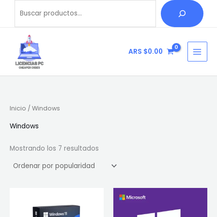
Ordenado
Ir
Buscar
B
por
popularidad
al
u
contenido
s
c
ARS $
0.00
a
r
Inicio
/ Windows
Windows
Mostrando los 7 resultados