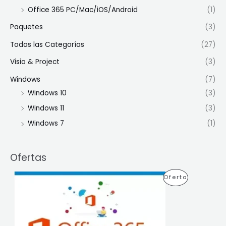
Office 365 PC/Mac/iOS/Android
(1)
Paquetes
(3)
Todas las Categorías
(27)
Visio & Project
(3)
Windows
(7)
Windows 10
(3)
Windows 11
(3)
Windows 7
(1)
Ofertas
E
E
P
Oferta
l
l
p
p
R
r
r
e
e
O
c
c
i
i
D