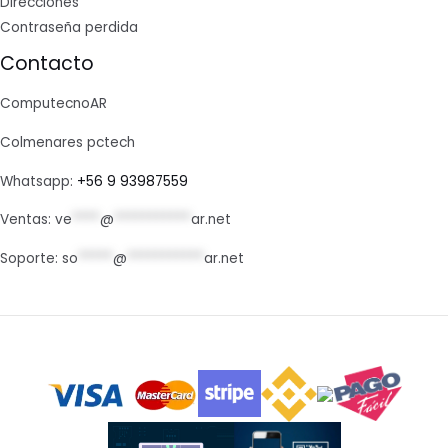
Direcciones
Contraseña perdida
Contacto
ComputecnoAR
Colmenares pctech
Whatsapp:
+56 9 93987559
Ventas:
ve
****
@
***********
ar.net
Soporte:
so
*****
@
***********
ar.net