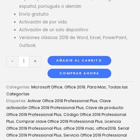
español, portugués o alemán
Envío gratuito
Activación de por vida
Activación de un solo dispositivo
Versiones clásicas 2019 de Word, Excel, PowerPoint,
Outlook.
AÑADIR AL CARRITO
-
+
COMPRAR AHORA
Categorías:
Microsoft Office
,
Office 2019
,
Para Mac
,
Todas las
Categorías
Etiquetas:
Activar Office 2019 Professional Plus
,
Clave
activación Office 2019 Professional Plus
,
Clave de producto
Office 2019 Professional Plus
,
Código Office 2019 Professional
Plus
,
Comprar clave Office 2019 Professional Plus
,
Licencia
Office 2019 Professional Plus
,
office 2019 mac
,
office2019
,
Serial
Office 2019 Professional Plus
,
Servicio Office 2019 Professional