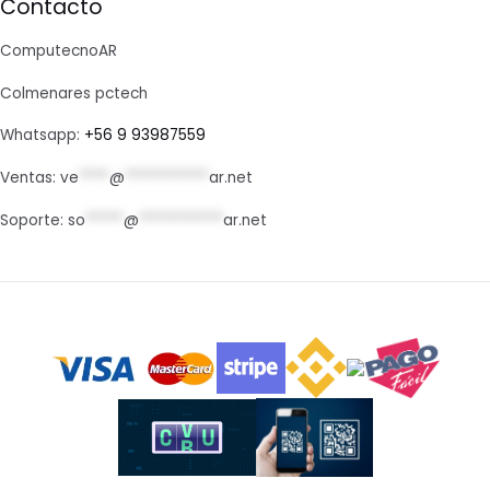
Contacto
ComputecnoAR
Colmenares pctech
Whatsapp:
+56 9 93987559
Ventas:
ve
****
@
***********
ar.net
Soporte:
so
*****
@
***********
ar.net