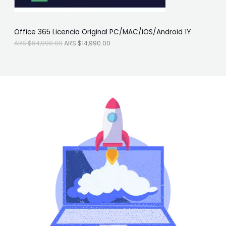
A
$
O
R
1
S
4
F
$
,
Office 365 Licencia Original PC/MAC/iOS/Android 1Y
8
9
E
4
9
ARS $
84,990.00
ARS $
14,990.00
,
0
R
9
.
9
0
T
0
0
.
.
A
0
0
.