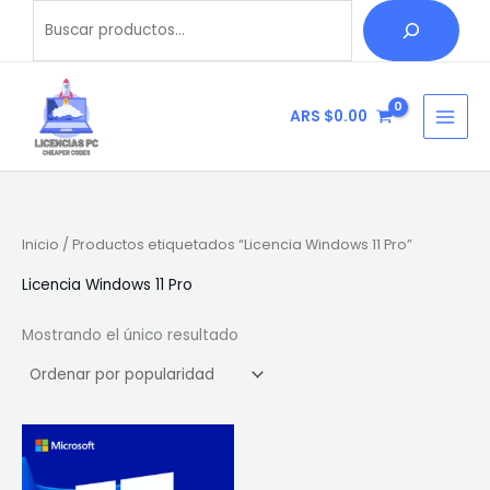
Ir
Buscar
B
al
u
contenido
s
c
ARS $
0.00
a
r
Inicio
/ Productos etiquetados “Licencia Windows 11 Pro”
Licencia Windows 11 Pro
Mostrando el único resultado