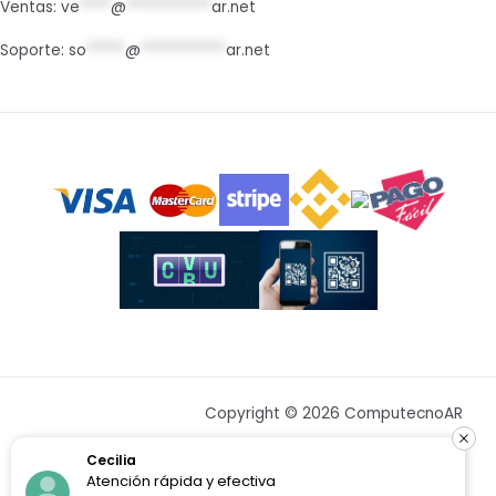
Ventas:
ve
****
@
***********
ar.net
Soporte:
so
*****
@
***********
ar.net
Copyright © 2026 ComputecnoAR
ecilia
Fran
tención rápida y efectiva
Resu