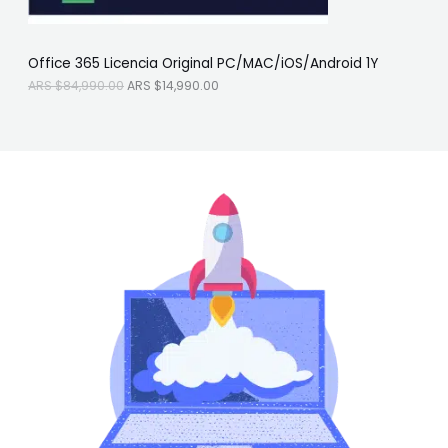
A
$
O
R
1
S
4
F
$
,
Office 365 Licencia Original PC/MAC/iOS/Android 1Y
8
9
E
4
9
ARS $
84,990.00
ARS $
14,990.00
,
0
R
9
.
9
0
T
0
0
.
.
A
0
0
.