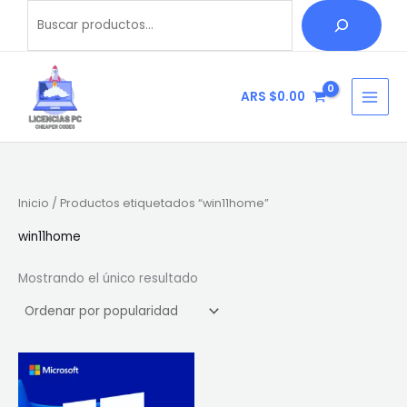
Ir
Buscar
B
al
u
contenido
s
c
ARS $
0.00
a
r
Inicio
/ Productos etiquetados “win11home”
win11home
Mostrando el único resultado