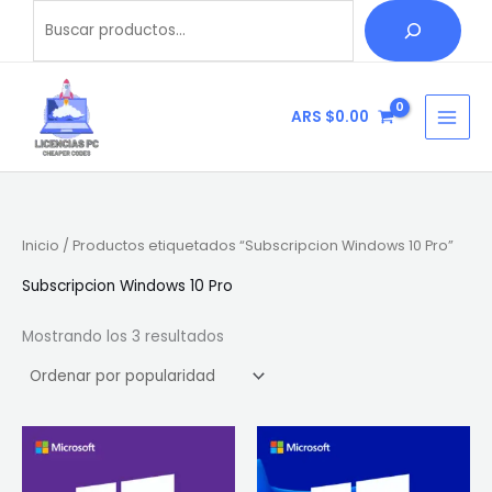
Ordenado
Ir
Buscar
B
por
popularidad
al
u
contenido
s
c
ARS $
0.00
a
r
Inicio
/ Productos etiquetados “Subscripcion Windows 10 Pro”
Subscripcion Windows 10 Pro
Mostrando los 3 resultados