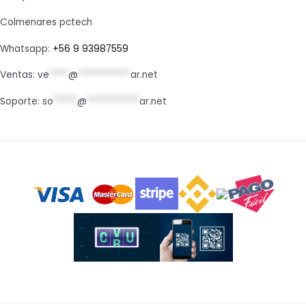
Colmenares pctech
Whatsapp:
+56 9 93987559
Ventas:
ve
****
@
***********
ar.net
Soporte:
so
*****
@
***********
ar.net