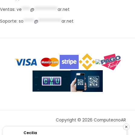
Ventas:
ve
****
@
***********
ar.net
Soporte:
so
*****
@
***********
ar.net
Copyright © 2026 ComputecnoAR
Cecilia