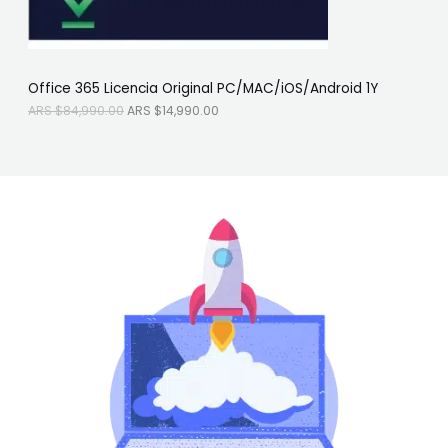
N
:
S
A
$
O
R
1
S
4
F
$
,
Office 365 Licencia Original PC/MAC/iOS/Android 1Y
8
9
E
4
9
ARS $
84,990.00
ARS $
14,990.00
,
0
R
9
.
9
0
T
0
0
.
.
A
0
0
.