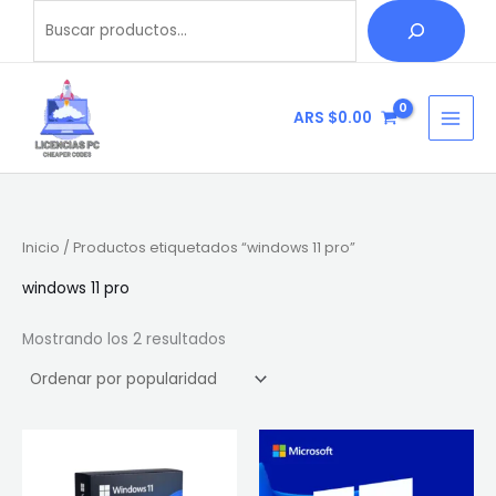
Ordenado
Ir
Buscar
B
por
popularidad
al
u
contenido
s
c
ARS $
0.00
a
r
Inicio
/ Productos etiquetados “windows 11 pro”
windows 11 pro
Mostrando los 2 resultados