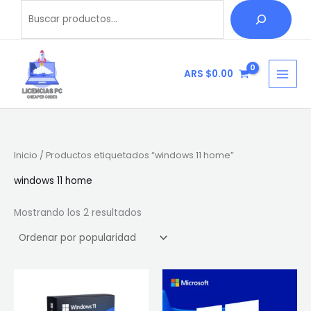
Ordenado
Ir
Buscar
B
por
popularidad
al
u
contenido
s
c
ARS $
0.00
a
r
Inicio
/ Productos etiquetados “windows 11 home”
windows 11 home
Mostrando los 2 resultados