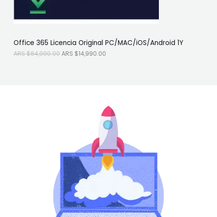
N
:
S
A
$
O
R
1
S
4
F
$
,
Office 365 Licencia Original PC/MAC/iOS/Android 1Y
8
9
E
4
9
ARS $
84,990.00
ARS $
14,990.00
,
0
R
9
.
9
0
T
0
0
.
.
A
0
0
.