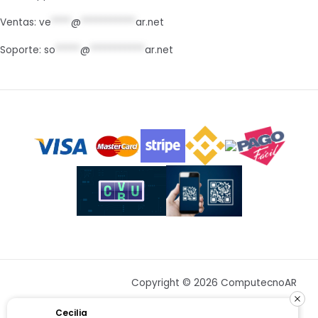
Ventas:
ve
****
@
***********
ar.net
Soporte:
so
*****
@
***********
ar.net
Copyright © 2026 ComputecnoAR
Cecilia