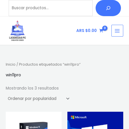
Ordenado
Ir
Buscar
B
por
popularidad
al
u
contenido
s
c
ARS $
0.00
a
r
Inicio
/ Productos etiquetados “win11pro”
win11pro
Mostrando los 3 resultados