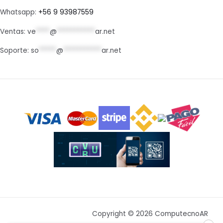
Whatsapp:
+56 9 93987559
Ventas:
ve
****
@
***********
ar.net
Soporte:
so
*****
@
***********
ar.net
Copyright © 2026 ComputecnoAR