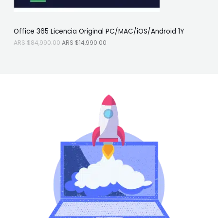
A
$
O
R
1
S
4
F
$
,
Office 365 Licencia Original PC/MAC/iOS/Android 1Y
8
9
E
4
9
ARS $
84,990.00
ARS $
14,990.00
,
0
R
9
.
9
0
T
0
0
.
.
A
0
0
.