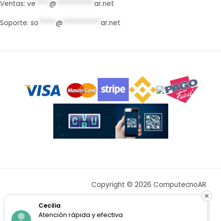
Ventas:
ve
****
@
***********
ar.net
Soporte:
so
*****
@
***********
ar.net
Copyright © 2026 ComputecnoAR
Cecilia
Atención rápida y efectiva