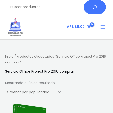
Ir
Buscar
B
al
u
contenido
s
c
ARS $
0.00
a
r
Inicio
/ Productos etiquetados “Servicio Office Project Pro 2016
comprar”
Servicio Office Project Pro 2016 comprar
Mostrando el único resultado