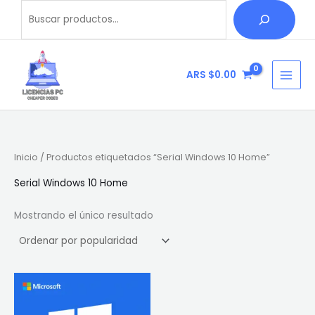
Ir
Buscar
B
al
u
contenido
s
c
ARS $
0.00
a
r
Inicio
/ Productos etiquetados “Serial Windows 10 Home”
Serial Windows 10 Home
Mostrando el único resultado