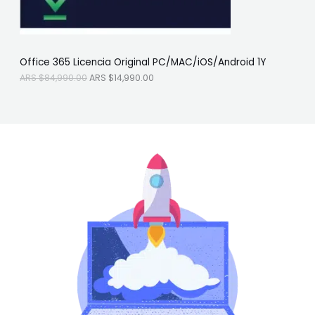
N
:
S
A
$
O
R
1
S
4
F
$
,
Office 365 Licencia Original PC/MAC/iOS/Android 1Y
8
9
E
4
9
ARS $
84,990.00
ARS $
14,990.00
,
0
R
9
.
9
0
T
0
0
.
.
A
0
0
.