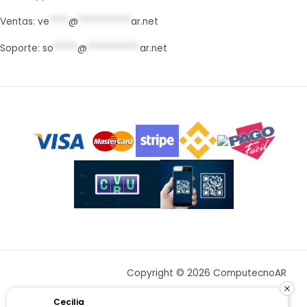
Ventas:
ve
****
@
***********
ar.net
Soporte:
so
*****
@
***********
ar.net
Copyright © 2026 ComputecnoAR
Cecilia