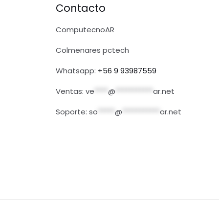
Contacto
ComputecnoAR
Colmenares pctech
Whatsapp:
+56 9 93987559
Ventas:
ve
****
@
***********
ar.net
Soporte:
so
*****
@
***********
ar.net