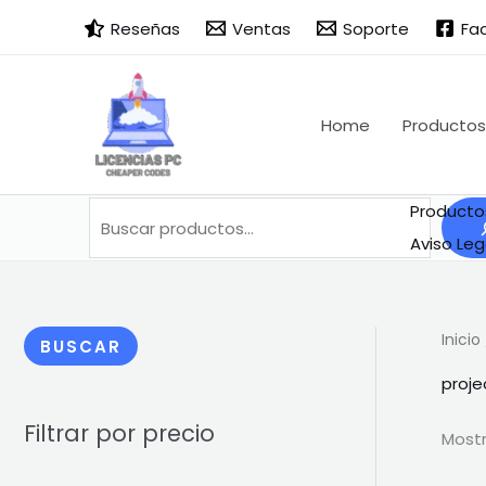
Ir
Buscar
B
Reseñas
Ventas
Soporte
Fa
al
u
contenido
s
c
Home
Productos
a
r
Producto
Aviso Leg
Inicio
BUSCAR
proje
Filtrar por precio
Mostr