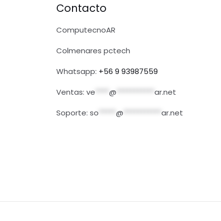
Contacto
ComputecnoAR
Colmenares pctech
Whatsapp:
+56 9 93987559
Ventas:
ve
****
@
***********
ar.net
Soporte:
so
*****
@
***********
ar.net