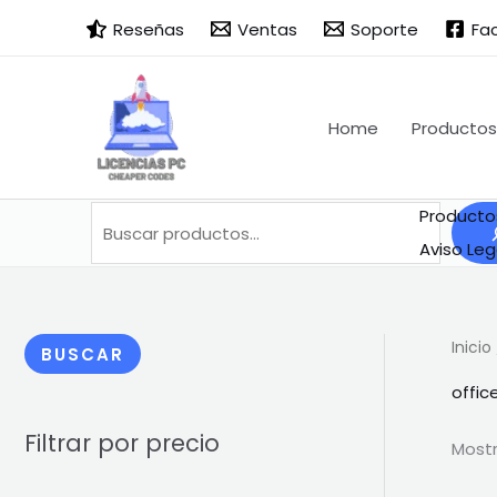
Ir
Buscar
B
Reseñas
Ventas
Soporte
Fa
al
u
contenido
s
c
Home
Productos
a
r
Producto
Aviso Leg
Inicio
BUSCAR
offic
Filtrar por precio
Mostr