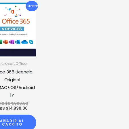
El
El
¡Oferta!
precio
precio
actual
original
es:
era:
ARS
ARS
$14,990.00.
$84,990.00.
icrosoft Office
ice 365 Licencia
Original
AC/iOS/Android
1Y
RS $
84,990.00
RS $
14,990.00
AÑADIR AL
CARRITO