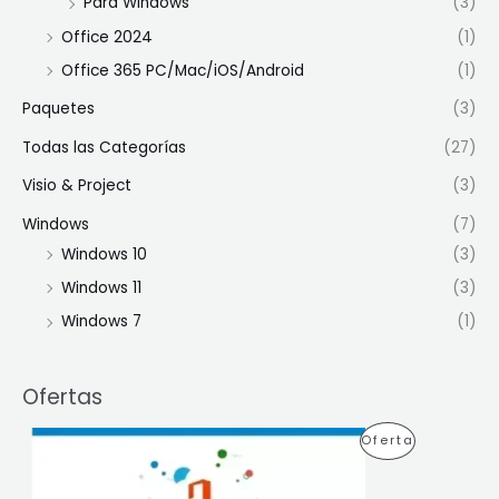
Para Windows
(3)
Office 2024
(1)
Office 365 PC/Mac/iOS/Android
(1)
Paquetes
(3)
Todas las Categorías
(27)
Visio & Project
(3)
Windows
(7)
Windows 10
(3)
Windows 11
(3)
Windows 7
(1)
Ofertas
E
E
P
Oferta
l
l
p
p
R
r
r