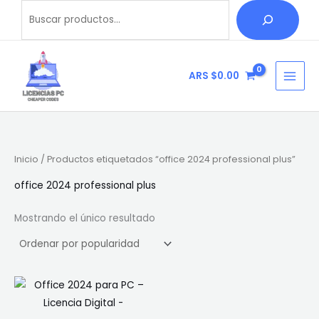
Ir
Buscar
B
al
u
contenido
s
c
ARS $
0.00
a
r
Inicio
/ Productos etiquetados “office 2024 professional plus”
office 2024 professional plus
Mostrando el único resultado