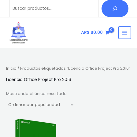
Ir
Buscar
B
al
u
contenido
s
c
ARS $
0.00
a
r
Inicio
/ Productos etiquetados “Licencia Office Project Pro 2016”
Licencia Office Project Pro 2016
Mostrando el único resultado