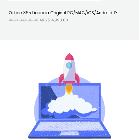
S
4
F
$
,
Office 365 Licencia Original PC/MAC/iOS/Android 1Y
8
9
E
4
9
ARS $
84,990.00
ARS $
14,990.00
,
0
R
9
.
9
0
T
0
0
.
.
A
0
0
.