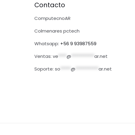
Contacto
ComputecnoAR
Colmenares pctech
Whatsapp:
+56 9 93987559
Ventas:
ve
****
@
***********
ar.net
Soporte:
so
*****
@
***********
ar.net