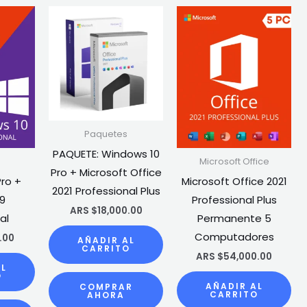
Paquetes
PAQUETE: Windows 10
Microsoft Office
Pro + Microsoft Office
ro +
Microsoft Office 2021
2021 Professional Plus
19
Professional Plus
ARS $
18,000.00
al
Permanente 5
Computadores
.00
AÑADIR AL
CARRITO
ARS $
54,000.00
AL
O
AÑADIR AL
COMPRAR
CARRITO
AHORA