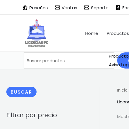
Ir
Buscar
B
Reseñas
Ventas
Soporte
Fa
al
u
contenido
s
c
Home
Productos
a
r
Producto
Aviso Leg
Inicio
BUSCAR
Licen
Filtrar por precio
Mostr