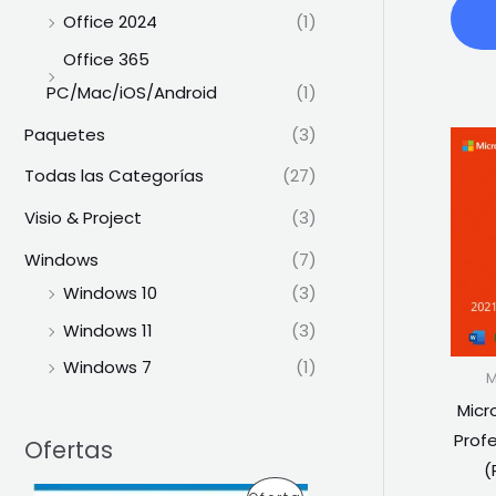
Office 2024
(1)
Office 365
PC/Mac/iOS/Android
(1)
Paquetes
(3)
Todas las Categorías
(27)
Visio & Project
(3)
Windows
(7)
Windows 10
(3)
Windows 11
(3)
Windows 7
(1)
M
Micr
Profe
Ofertas
(
E
E