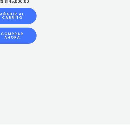
RS $
145,000.00
AÑADIR AL
CARRITO
COMPRAR
AHORA