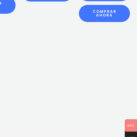
R
COMPRAR
AHORA
ARS