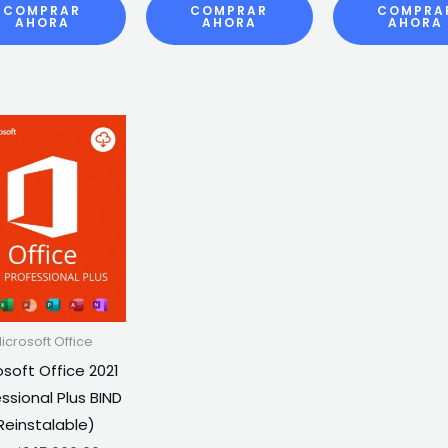
COMPRAR
COMPRAR
COMPRA
AHORA
AHORA
AHORA
icrosoft Office
osoft Office 2021
ssional Plus BIND
Reinstalable)