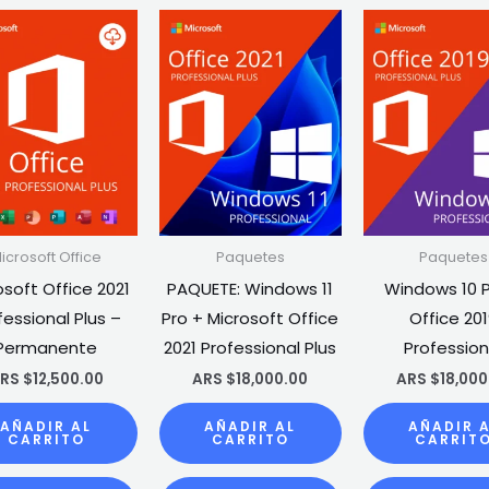
icrosoft Office
Paquetes
Paquetes
osoft Office 2021
PAQUETE: Windows 11
Windows 10 P
fessional Plus –
Pro + Microsoft Office
Office 20
Permanente
2021 Professional Plus
Profession
RS $
12,500.00
ARS $
18,000.00
ARS $
18,000
AÑADIR AL
AÑADIR AL
AÑADIR 
CARRITO
CARRITO
CARRIT