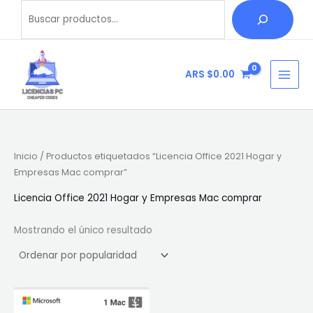
Ir
Buscar
B
al
u
contenido
s
c
ARS $
0.00
a
r
Inicio
/ Productos etiquetados “Licencia Office 2021 Hogar y
Empresas Mac comprar”
Licencia Office 2021 Hogar y Empresas Mac comprar
Mostrando el único resultado