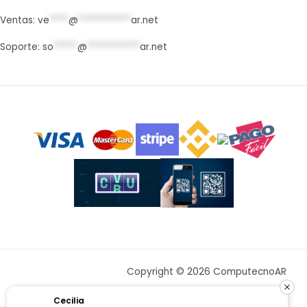
Ventas:
ve
****
@
***********
ar.net
Soporte:
so
*****
@
***********
ar.net
Copyright © 2026 ComputecnoAR
Cecilia