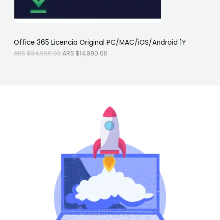
:
S
A
$
O
R
1
S
4
F
$
,
Office 365 Licencia Original PC/MAC/iOS/Android 1Y
8
9
E
4
9
ARS $
84,990.00
ARS $
14,990.00
,
0
R
9
.
9
0
T
0
0
.
.
A
0
0
.