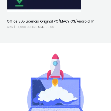
:
S
A
$
O
R
1
S
4
F
$
,
Office 365 Licencia Original PC/MAC/iOS/Android 1Y
8
9
E
4
9
ARS $
84,990.00
ARS $
14,990.00
,
0
R
9
.
9
0
T
0
0
.
.
A
0
0
.