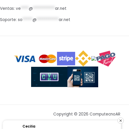
Ventas:
ve
****
@
***********
ar.net
Soporte:
so
*****
@
***********
ar.net
Copyright © 2026 ComputecnoAR
Cecilia