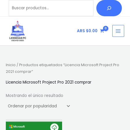
Ir
Buscar
B
al
u
contenido
s
c
ARS $
0.00
a
r
Inicio
/ Productos etiquetados “Licencia Microsoft Project Pro
2021 comprar”
Licencia Microsoft Project Pro 2021 comprar
Mostrando el único resultado