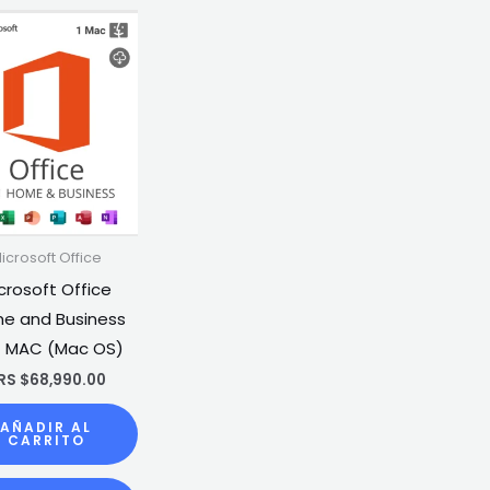
icrosoft Office
crosoft Office
e and Business
1 MAC (Mac OS)
RS $
68,990.00
AÑADIR AL
CARRITO