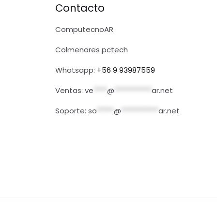
Contacto
ComputecnoAR
Colmenares pctech
Whatsapp:
+56 9 93987559
Ventas:
ve
****
@
***********
ar.net
Soporte:
so
*****
@
***********
ar.net