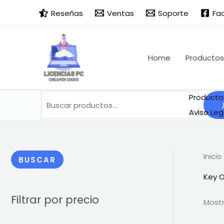
Ir
Buscar
B
Reseñas
Ventas
Soporte
Fa
al
u
contenido
s
c
Home
Productos
a
r
Producto
Aviso Leg
Inicio
BUSCAR
Key O
Filtrar por precio
Mostr