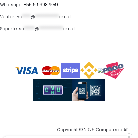
Whatsapp:
+56 9 93987559
Ventas:
ve
****
@
***********
ar.net
Soporte:
so
*****
@
***********
ar.net
Copyright © 2026 ComputecnoAR