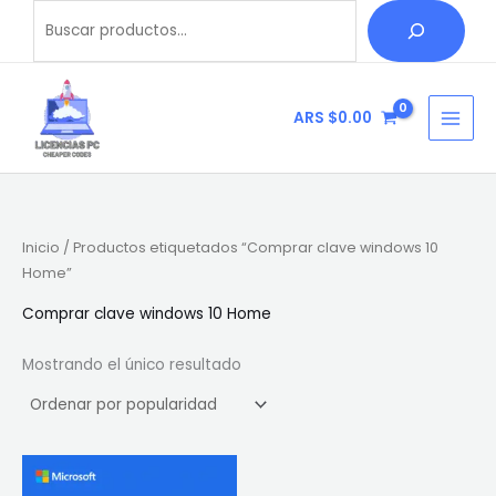
Ir
Buscar
B
al
u
contenido
s
c
ARS $
0.00
a
r
Inicio
/ Productos etiquetados “Comprar clave windows 10
Home”
Comprar clave windows 10 Home
Mostrando el único resultado