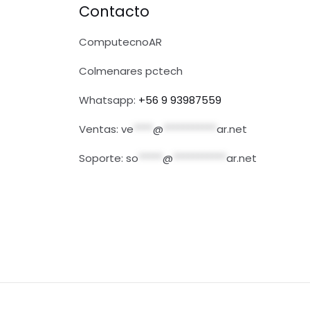
Contacto
ComputecnoAR
Colmenares pctech
Whatsapp:
+56 9 93987559
Ventas:
ve
****
@
***********
ar.net
Soporte:
so
*****
@
***********
ar.net