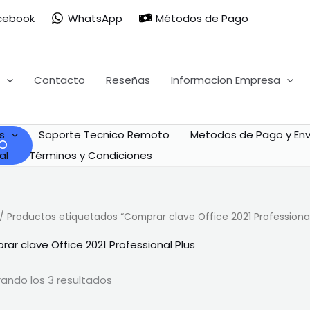
Ordenado
por
cebook
WhatsApp
Métodos de Pago
popularidad
Contacto
Reseñas
Informacion Empresa
s
Soporte Tecnico Remoto
Metodos de Pago y Env
al
Términos y Condiciones
/ Productos etiquetados “Comprar clave Office 2021 Professional
ar clave Office 2021 Professional Plus
ando los 3 resultados