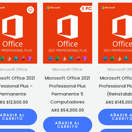
icrosoft Office
Microsoft Office
Microsoft Off
osoft Office 2021
Microsoft Office 2021
Microsoft Offi
fessional Plus –
Professional Plus
Professional Pl
Permanente
Permanente 5
(Reinstalab
Computadores
RS $
12,500.00
ARS $
145,00
ARS $
54,000.00
AÑADIR AL
AÑADIR 
CARRITO
CARRIT
AÑADIR AL
CARRITO