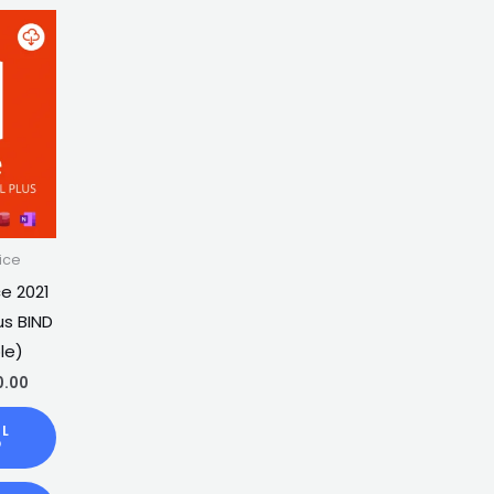
ice
ce 2021
us BIND
le)
0.00
AL
O