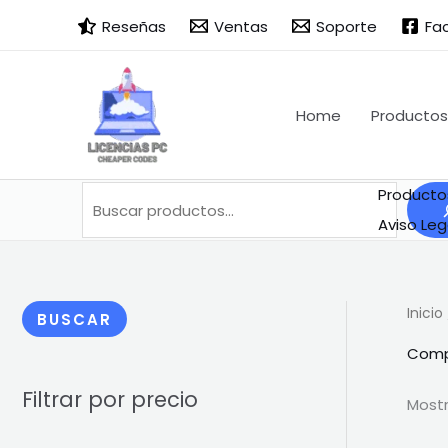
Ir
Buscar
B
Reseñas
Ventas
Soporte
Fa
al
u
contenido
s
c
Home
Productos
a
r
Producto
Aviso Leg
Inicio
BUSCAR
Compr
Filtrar por precio
Mostr