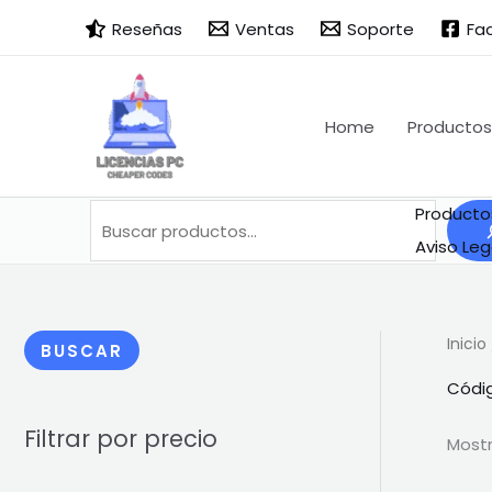
Ir
Buscar
B
Reseñas
Ventas
Soporte
Fa
al
u
contenido
s
c
Home
Productos
a
r
Producto
Aviso Leg
Inicio
BUSCAR
Códig
Filtrar por precio
Mostr