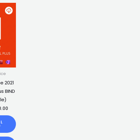
ice
ce 2021
us BIND
le)
0.00
AL
O