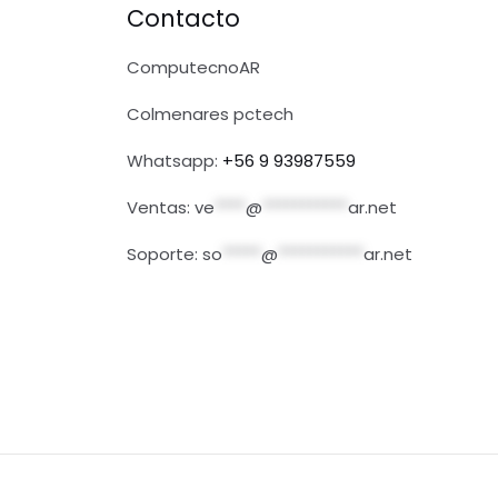
Contacto
ComputecnoAR
Colmenares pctech
Whatsapp:
+56 9 93987559
Ventas:
ve
****
@
***********
ar.net
Soporte:
so
*****
@
***********
ar.net