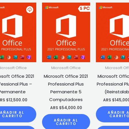
icrosoft Office
Microsoft Office
Microsoft Off
osoft Office 2021
Microsoft Office 2021
Microsoft Offi
fessional Plus –
Professional Plus
Professional Pl
Permanente
Permanente 5
(Reinstalab
Computadores
RS $
12,500.00
ARS $
145,00
ARS $
54,000.00
AÑADIR AL
AÑADIR 
CARRITO
CARRIT
AÑADIR AL
CARRITO