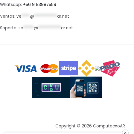
Whatsapp:
+56 9 93987559
Ventas:
ve
****
@
***********
ar.net
Soporte:
so
*****
@
***********
ar.net
Copyright © 2026 ComputecnoAR