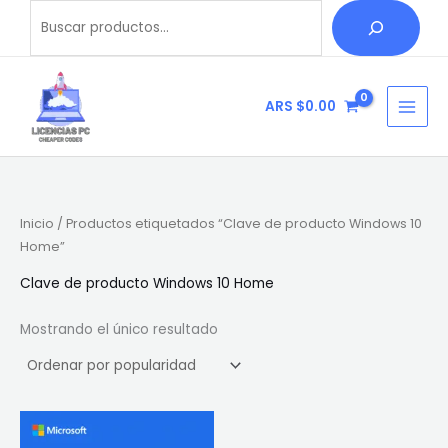
Ir
Buscar
B
al
u
contenido
s
c
ARS $
0.00
a
r
Inicio
/ Productos etiquetados “Clave de producto Windows 10
Home”
Clave de producto Windows 10 Home
Mostrando el único resultado