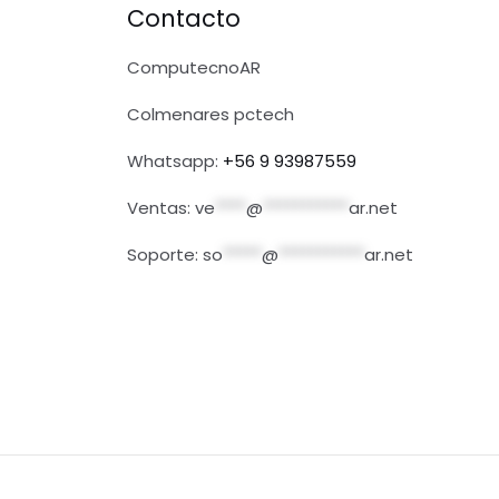
Contacto
ComputecnoAR
Colmenares pctech
Whatsapp:
+56 9 93987559
Ventas:
ve
****
@
***********
ar.net
Soporte:
so
*****
@
***********
ar.net