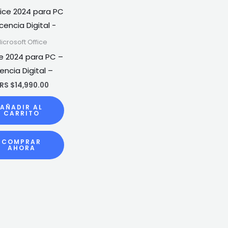
icrosoft Office
e 2024 para PC –
cencia Digital –
RS $
14,990.00
AÑADIR AL
CARRITO
COMPRAR
AHORA