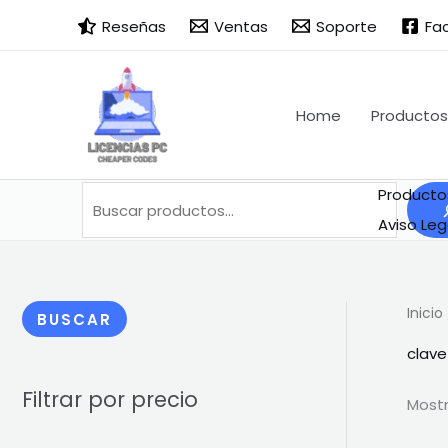
Ir
Buscar
B
Reseñas
Ventas
Soporte
Fa
al
u
contenido
s
c
Home
Productos
a
r
Producto
Aviso Leg
Inicio
BUSCAR
clave
Filtrar por precio
Mostr