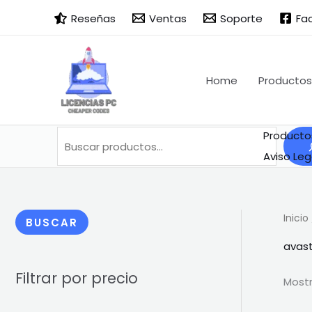
Ir
Buscar
B
Reseñas
Ventas
Soporte
Fa
al
u
contenido
s
c
Home
Productos
a
r
Producto
Aviso Leg
Inicio
BUSCAR
avas
Filtrar por precio
Mostr