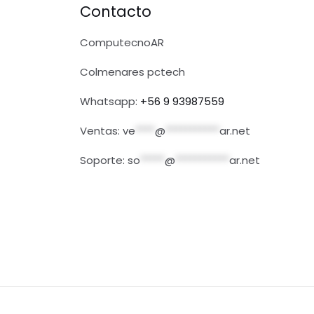
Contacto
ComputecnoAR
Colmenares pctech
Whatsapp:
+56 9 93987559
Ventas:
ve
****
@
***********
ar.net
Soporte:
so
*****
@
***********
ar.net