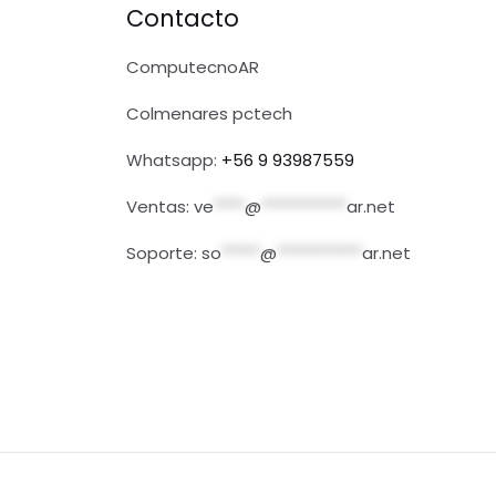
Contacto
ComputecnoAR
Colmenares pctech
Whatsapp:
+56 9 93987559
Ventas:
ve
****
@
***********
ar.net
Soporte:
so
*****
@
***********
ar.net