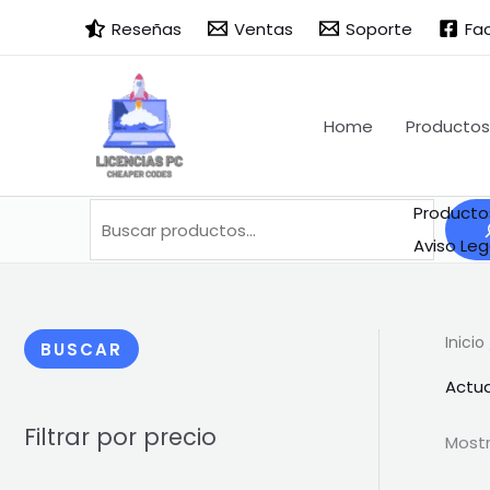
Ir
Buscar
B
Reseñas
Ventas
Soporte
Fa
al
u
contenido
s
c
Home
Productos
a
r
Producto
Aviso Leg
Inicio
BUSCAR
Actua
Filtrar por precio
Mostr