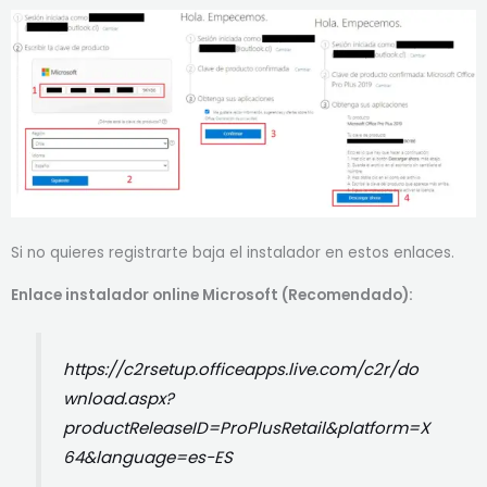
Si no quieres registrarte baja el instalador en estos enlaces.
Enlace instalador online Microsoft (Recomendado):
https://c2rsetup.officeapps.live.com/c2r/do
wnload.aspx?
productReleaseID=ProPlusRetail&platform=X
64&language=es-ES