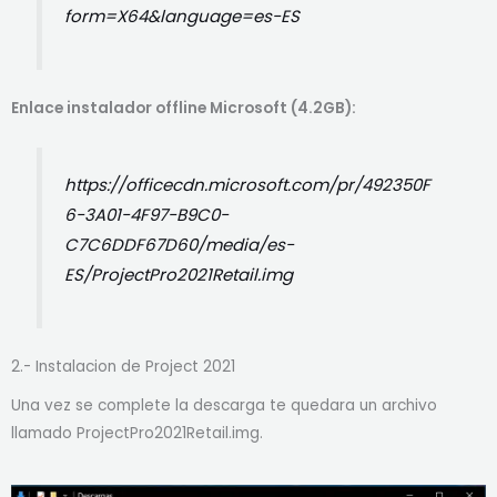
form=X64&language=es-ES
Enlace instalador offline Microsoft (4.2GB):
https://officecdn.microsoft.com/pr/492350F
6-3A01-4F97-B9C0-
C7C6DDF67D60/media/es-
ES/ProjectPro2021Retail.img
2.- Instalacion de Project 2021
Una vez se complete la descarga te quedara un archivo
llamado ProjectPro2021Retail.img.