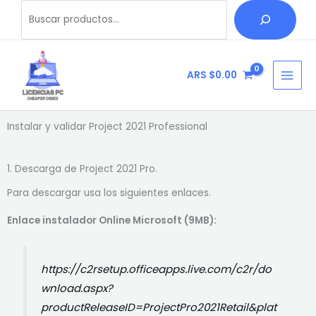
Ir
Buscar
al
contenido
ARS $
0.00
Instalar y validar Project 2021 Professional
1. Descarga de Project 2021 Pro.
Para descargar usa los siguientes enlaces.
Enlace instalador Online Microsoft (9MB):
https://c2rsetup.officeapps.live.com/c2r/do
wnload.aspx?
productReleaseID=ProjectPro2021Retail&plat