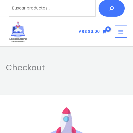
Ir
Buscar
al
contenido
ARS $
0.00
Checkout