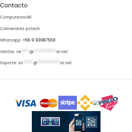
Contacto
ComputecnoAR
Colmenares pctech
Whatsapp:
+56 9 93987559
Ventas:
ve
****
@
***********
ar.net
Soporte:
so
*****
@
***********
ar.net